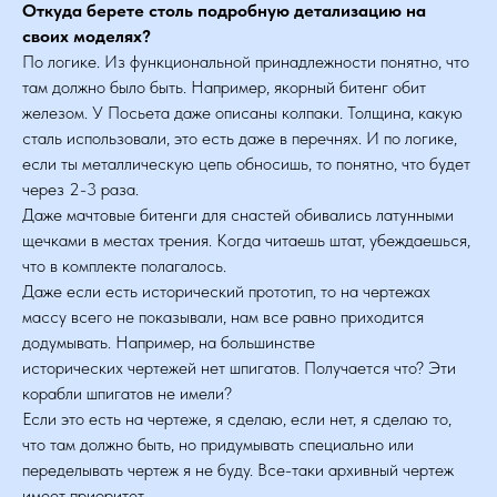
Откуда берете столь подробную детализацию на
своих моделях?
По логике. Из функциональной принадлежности понятно, что
там должно было быть. Например, якорный битенг обит
железом. У Посьета даже описаны колпаки. Толщина, какую
сталь использовали, это есть даже в перечнях. И по логике,
если ты металлическую цепь обносишь, то понятно, что будет
через 2-3 раза.
Даже мачтовые битенги для снастей обивались латунными
щечками в местах трения. Когда читаешь штат, убеждаешься,
что в комплекте полагалось.
Даже если есть исторический прототип, то на чертежах
массу всего не показывали, нам все равно приходится
додумывать. Например, на большинстве
исторических чертежей нет шпигатов. Получается что? Эти
корабли шпигатов не имели?
Если это есть на чертеже, я сделаю, если нет, я сделаю то,
что там должно быть, но придумывать специально или
переделывать чертеж я не буду. Все-таки архивный чертеж
имеет приоритет.