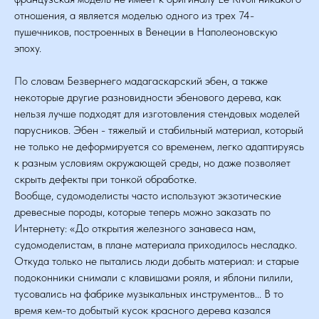
отношения, а является моделью одного из трех 74-
пушечников, построенных в Венеции в Наполеоновскую
эпоху.
По словам Безвернего мадагаскарский эбен, а также
некоторые другие разновидности эбенового дерева, как
нельзя лучше подходят для изготовления стендовых моделей
парусников. Эбен - тяжелый и стабильный материал, который
не только не деформируется со временем, легко адаптируясь
к разным условиям окружающей среды, но даже позволяет
скрыть дефекты при тонкой обработке.
Вообще, судомоделисты часто используют экзотические
древесные породы, которые теперь можно заказать по
Интернету: «До открытия железного занавеса нам,
судомоделистам, в плане материала приходилось несладко.
Откуда только не пытались люди добыть материал: и старые
подоконники снимали с клавишами рояля, и яблони пилили,
тусовались на фабрике музыкальных инструментов... В то
время кем-то добытый кусок красного дерева казался