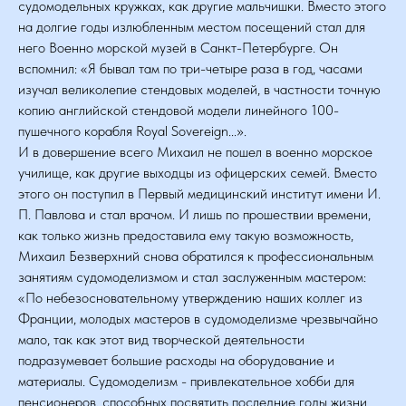
судомодельных кружках, как другие мальчишки. Вместо этого
на долгие годы излюбленным местом посещений стал для
него Военно морской музей в Санкт-Петербурге. Он
вспомнил: «Я бывал там по три-четыре раза в год, часами
изучал великолепие стендовых моделей, в частности точную
копию английской стендовой модели линейного 100-
пушечного корабля Royal Sovereign...».
И в довершение всего Михаил не пошел в военно морское
училище, как другие выходцы из офицерских семей. Вместо
этого он поступил в Первый медицинский институт имени И.
П. Павлова и стал врачом. И лишь по прошествии времени,
как только жизнь предоставила ему такую возможность,
Михаил Безверхний снова обратился к профессиональным
занятиям судомоделизмом и стал заслуженным мастером:
«По небезосновательному утверждению наших коллег из
Франции, молодых мастеров в судомоделизме чрезвычайно
мало, так как этот вид творческой деятельности
подразумевает большие расходы на оборудование и
материалы. Судомоделизм - привлекательное хобби для
пенсионеров, способных посвятить последние годы жизни