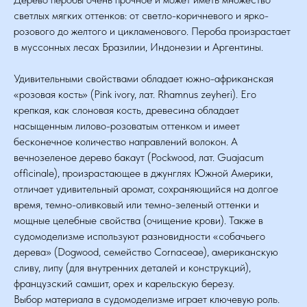
светлых мягких оттенков: от светло-коричневого и ярко-
розового до желтого и цикламенового. Пероба произрастает
в муссонных лесах Бразилии, Индонезии и Аргентины.
Удивительными свойствами обладает южно-африканская
«розовая кость» (Pink ivory, лат. Rhamnus zeyheri). Его
крепкая, как слоновая кость, древесина обладает
насыщенным лилово-розоватым оттенком и имеет
бесконечное количество направлений волокон. А
вечнозеленое дерево бакаут (Pockwood, лат. Guajacum
officinale), произрастающее в джунглях Южной Америки,
отличает удивительный аромат, сохраняющийся на долгое
время, темно-оливковый или темно-зеленый оттенки и
мощные целебные свойства (очищение крови). Также в
судомоделизме используют разновидности «собачьего
дерева» (Dogwood, семейство Cornaceae), американскую
сливу, липу (для внутренних деталей и конструкций),
французский самшит, орех и карельскую березу.
Выбор материала в судомоделизме играет ключевую роль.