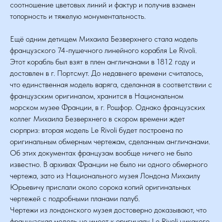
соотношение цветовых линий и фактур и получив взамен
топорность и тяжелую монументальность.
Ещё одним детищем Михаила Безверхнего стала модель
французского 74-пушечного линейного корабля Le Rivoli.
Этот корабль был взят в плен англичанами в 1812 году и
доставлен в г. Портсмут. До недавнего времени считалось,
что единственная модель варяга, сделанная в соответствии с
французским оригиналом, хранится в Национальном
морском музее Франции, в г. Рошфор. Однако французских
коллег Михаила Безверхнего в скором времени ждет
сюрприз: вторая модель Le Rivoli будет построена по
оригинальным обмерным чертежам, сделанным англичанами.
Об этих документах французам вообще ничего не было
известно. В архивах Франции не было ни одного обмерного
чертежа, зато из Национального музея Лондона Михаилу
Юрьевичу прислали около сорока копий оригинальных
чертежей с подробными планами палуб.
Чертежи из лондонского музея достоверно доказывают, что
французская модель не имеет к оригиналу Le Rivoli никакого