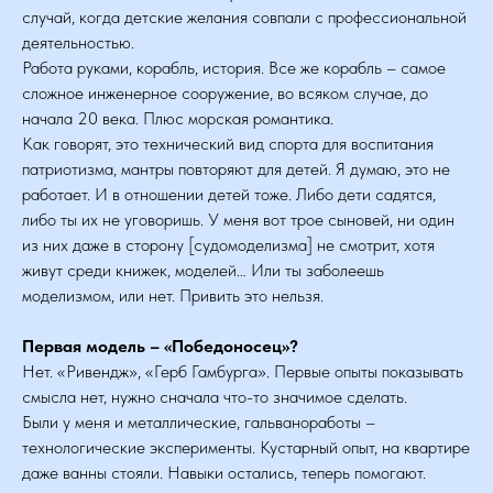
случай, когда детские желания совпали с профессиональной
деятельностью.
Работа руками, корабль, история. Все же корабль – самое
сложное инженерное сооружение, во всяком случае, до
начала 20 века. Плюс морская романтика.
Как говорят, это технический вид спорта для воспитания
патриотизма, мантры повторяют для детей. Я думаю, это не
работает. И в отношении детей тоже. Либо дети садятся,
либо ты их не уговоришь. У меня вот трое сыновей, ни один
из них даже в сторону [судомоделизма] не смотрит, хотя
живут среди книжек, моделей… Или ты заболеешь
моделизмом, или нет. Привить это нельзя.
Первая модель – «Победоносец»?
Нет. «Ривендж», «Герб Гамбурга». Первые опыты показывать
смысла нет, нужно сначала что-то значимое сделать.
Были у меня и металлические, гальваноработы –
технологические эксперименты. Кустарный опыт, на квартире
даже ванны стояли. Навыки остались, теперь помогают.