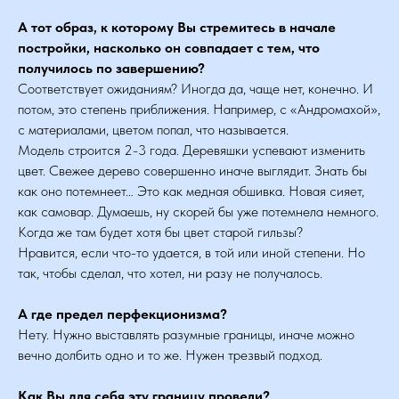
А тот образ, к которому Вы стремитесь в начале
постройки, насколько он совпадает с тем, что
получилось по завершению?
Соответствует ожиданиям? Иногда да, чаще нет, конечно. И
потом, это степень приближения. Например, с «Андромахой»,
с материалами, цветом попал, что называется.
Модель строится 2-3 года. Деревяшки успевают изменить
цвет. Свежее дерево совершенно иначе выглядит. Знать бы
как оно потемнеет… Это как медная обшивка. Новая сияет,
как самовар. Думаешь, ну скорей бы уже потемнела немного.
Когда же там будет хотя бы цвет старой гильзы?
Нравится, если что-то удается, в той или иной степени. Но
так, чтобы сделал, что хотел, ни разу не получалось.
А где предел перфекционизма?
Нету. Нужно выставлять разумные границы, иначе можно
вечно долбить одно и то же. Нужен трезвый подход.
Как Вы для себя эту границу провели?