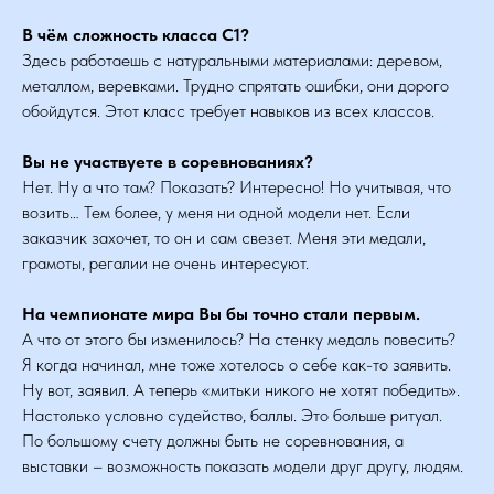
В чём сложность класса С1?
Здесь работаешь с натуральными материалами: деревом,
металлом, веревками. Трудно спрятать ошибки, они дорого
обойдутся. Этот класс требует навыков из всех классов.
Вы не участвуете в соревнованиях?
Нет. Ну а что там? Показать? Интересно! Но учитывая, что
возить… Тем более, у меня ни одной модели нет. Если
заказчик захочет, то он и сам свезет. Меня эти медали,
грамоты, регалии не очень интересуют.
На чемпионате мира Вы бы точно стали первым.
А что от этого бы изменилось? На стенку медаль повесить?
Я когда начинал, мне тоже хотелось о себе как-то заявить.
Ну вот, заявил. А теперь «митьки никого не хотят победить».
Настолько условно судейство, баллы. Это больше ритуал.
По большому счету должны быть не соревнования, а
выставки – возможность показать модели друг другу, людям.