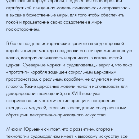
украшавших корпус корабля. Наделенная своеобразной
атрибутикой священная модель символически отправлялась
в высшие божественные миры, для того чтобы обеспечить
покой и процветание своих создателей в мире
посюстороннем.
В более поздние исторические времена перед отправкой
корабля в море мастера создавали его точную миниатюрную
копию, которая освящалась и хранилась в католической
церкви. Суеверные моряки и судовладельцы верили, что пока
«прототип» корабля защищен сакральным церковным
пространством, с реальным кораблем не случится ничего
плохого. Такие церковные модели начали использовать для
декорирования помещений, а в XVIII веке уже
сформировались эстетические принципы построения
стендовых моделей, ставших впоследствии совершенными
образцами декоративно-прикладного искусства.
Михаил Юрьевич считает, что с развитием спорта и
технологий судомоделизм имеет к высокому искусству всё