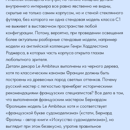
внутреннего интерьера все равно явственно не видны,
скрытые не только самим корпусом, но и стеной стеклянного
футляра, без которого ни одна стендовая модель класса С1
не выживет в выставочном пространстве любой
конфигурации. Потому, вероятно, при проведении освещения
более актуальны разборные стендовые модели, например
модели из английской коллекции Генри Хаддлестона
Роджерса, в которых часть корпуса открыта глазам
любопытного зрителя.
Детали декора Le Ambiteux выполнены из черного дерева,
хотя по классическим канонам Франции должны быть
построены из древесных пород светлых оттенков. Почему
русский мастер с легкостью пренебрег историческими
рекомендациями французских специалистов? Все дело в том,
что выполненная французским мастером Бернардом
Фролишем модель Le Ambiteux хотя и соответствует
«французской букве судомоделизма» (кстати, Бернард
Фролиш - автор книги «Искусство судомоделизма»), но
выглядит при этом безвкусно, утратив правильное