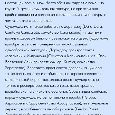
настоящей роскошью». Часто эбен имитируют с помощью
груши. У груши изумительная фактура, но при этом она
крайне капризна и подвержена изменениям температуры, о
чем уже было сказано выше.
Судомоделисты также работают с дару-дару (Daru-Daru,
Cantelya Caniculata, семейство Icacinaceae) - тяжелым и
прочным деревом белого и светло-желтого цвета (ядро может
приобретать и светло-черный оттенок) с ровной
однообразной текстурой. Дару-дару произрастает в
Малайзии и Индонезии (Суматра и Калимантан). Из Юго-
Восточной Азии привозят кумьер (Kumier, семейство
Sapotactae). Золотисто-красноватая древесина кумьера
также очень тяжелая и стабильная, но хорошо поддается
механической обработке, однако резать кумьер можно
только в респираторе, так как он оказывает вредное
воздействие на слизистые оболочки. Среди индонезийских
пород у судомоделистов популярна и пероба (Peroba,
Aspidosperma Spp., семейство Apocynaceae), или «железное
дерево», в особенности пероба розовая (Peroba Rose).
Дерево перобы очень прочное и может иметь множество