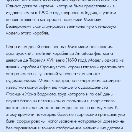
Однако даже те чертежи, которые были представлены в
издававшемся в 1990 е годы журнале «Ладья», с учетом
дополнительного материала, позволили Михаилу
Безверхнему сконструировать великолепную стендовую
модель этого корабля.
Одна из моделей выполненных Михаилом Безверхним -
французский линейный корабль Le Ambiteux флагмана
шевалье де Тюрвиля XVII века (1690 год). Модель одного из
лучших кораблей Французской короны глазами креативного
автора имела оглушающий успех на чемпионате
судомоделизма. Модель построена по чертежам всемирно
известной монографии величайшего судомоделиста
Франции Жана Бодриота, труд которого и по сей день
служит базовым источником информации и творческого
вдохновения для множества моделистов по всему миру. К
этому времени некоторые базовые творческие принципы уже
были сформированы: использование натуральной древесины
без окрашивания, точное отображение мельчайших деталей