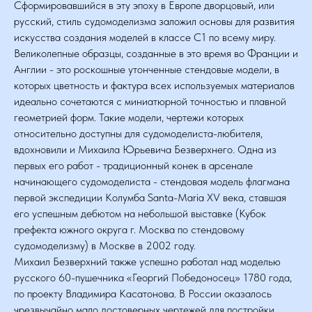
Сформировавшийся в эту эпоху в Европе дворцовый, или
русский, стиль судомоделизма заложил основы для развития
искусства создания моделей в классе С1 по всему миру.
Великолепные образцы, созданные в это время во Франции и
Англии - это роскошные утонченные стендовые модели, в
которых цветность и фактура всех используемых материалов
идеально сочетаются с миниатюрной точностью и плавной
геометрией форм. Такие модели, чертежи которых
относительно доступны для судомоделиста-любителя,
вдохновили и Михаила Юрьевича Безверхнего. Одна из
первых его работ - традиционный конек в арсенале
начинающего судомоделиста - стендовая модель флагмана
первой экспедиции Колумба Santa-Maria XV века, ставшая
его успешным дебютом на небольшой выставке (Кубок
префекта южного округа г. Москва по стендовому
судомоделизму) в Москве в 2002 году.
Михаил Безверхний также успешно работал над моделью
русского 60-пушечника «Георгий Победоносец» 1780 года,
по проекту Владимира Касатонова. В России оказалось
чрезвычайно мало достоверных чертежей для постройки.