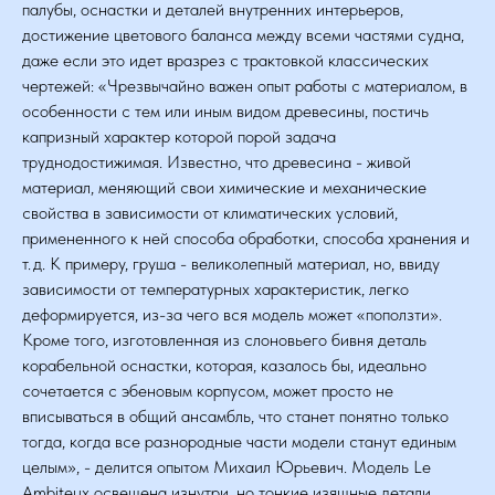
палубы, оснастки и деталей внутренних интерьеров,
достижение цветового баланса между всеми частями судна,
даже если это идет вразрез с трактовкой классических
чертежей: «Чрезвычайно важен опыт работы с материалом, в
особенности с тем или иным видом древесины, постичь
капризный характер которой порой задача
труднодостижимая. Известно, что древесина - живой
материал, меняющий свои химические и механические
свойства в зависимости от климатических условий,
примененного к ней способа обработки, способа хранения и
т. д. К примеру, груша - великолепный материал, но, ввиду
зависимости от температурных характеристик, легко
деформируется, из-за чего вся модель может «поползти».
Кроме того, изготовленная из слоновьего бивня деталь
корабельной оснастки, которая, казалось бы, идеально
сочетается с эбеновым корпусом, может просто не
вписываться в общий ансамбль, что станет понятно только
тогда, когда все разнородные части модели станут единым
целым», - делится опытом Михаил Юрьевич. Модель Le
Ambiteux освещена изнутри, но тонкие изящные детали