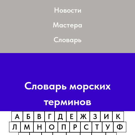
Новости
Мастера
Словарь
Словарь морских
терминов
А
Б
В
Г
Д
Е
Ж
З
И
К
Л
М
Н
О
П
Р
С
Т
У
Ф