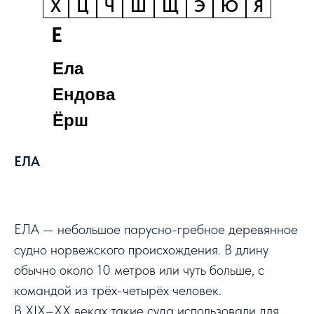
Х
Ц
Ч
Ш
Щ
Э
Ю
Я
Е
Ела
Ендова
Ёрш
ЕЛА
ЕЛА — небольшое парусно-гребное деревянное
судно норвежского происхождения. В длину
обычно около 10 метров или чуть больше, с
командой из трёх-четырёх человек.
В XIX–XX веках такие суда использовали для