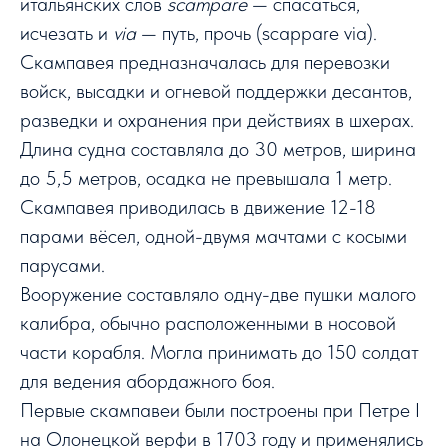
итальянских слов
scampare
— спасаться,
исчезать и
via
— путь, прочь (scappare via).
Скампавея предназначалась для перевозки
войск, высадки и
огневой поддержки
десантов,
разведки и охранения при действиях в
шхерах
.
Длина судна составляла до 30 метров, ширина
до 5,5 метров, осадка не превышала 1 метр.
Скампавея приводилась в движение 12-18
парами вёсел, одной-двумя мачтами с косыми
парусами.
Вооружение составляло одну-две пушки малого
калибра, обычно расположенными в носовой
части корабля. Могла принимать до 150 солдат
для ведения
абордажного
боя.
Первые скампавеи были построены при
Петре I
на
Олонецкой верфи
в
1703 году
и применялись