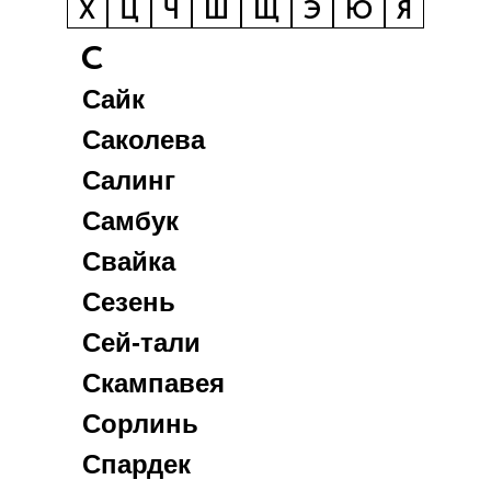
Х
Ц
Ч
Ш
Щ
Э
Ю
Я
С
Сайк
Саколева
Салинг
Самбук
Свайка
Сезень
Сей-тали
Скампавея
Сорлинь
Спардек