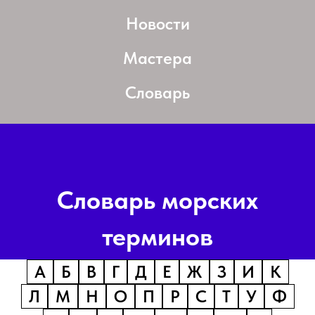
Новости
Мастера
Словарь
Словарь морских
терминов
А
Б
В
Г
Д
Е
Ж
З
И
К
Л
М
Н
О
П
Р
С
Т
У
Ф