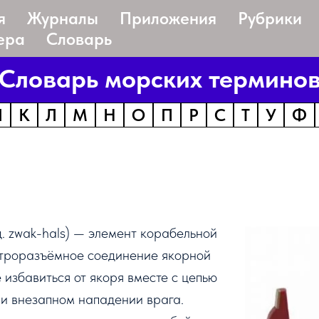
я
Журналы
Приложения
Рубрики
ера
Словарь
Словарь морских термино
И
К
Л
М
Н
О
П
Р
С
Т
У
Ф
.
zwak-hals) — элемент корабельной
строразъёмное соединение
якорной
 избавиться от якоря вместе с цепью
при внезапном нападении врага.