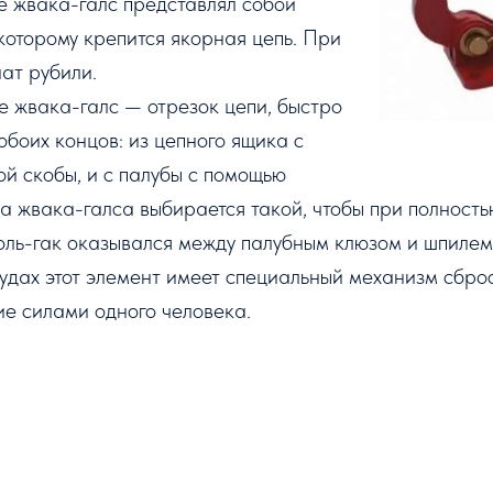
е жвака-галс представлял собой
 которому крепится якорная цепь. При
нат рубили.
 жвака-галс — отрезок цепи, быстро
обоих концов: из
цепного ящика
с
й скобы, и с палубы с помощью
на жвака-галса выбирается такой, чтобы при полност
оль-гак оказывался между
палубным клюзом
и
шпилем
удах этот элемент имеет специальный механизм сбро
ие силами одного человека.