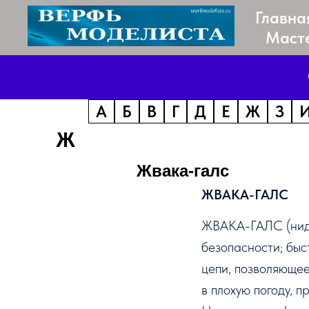
Главна
Маст
А
Б
В
Г
Д
Е
Ж
З
Ж
Жвака-галс
ЖВАКА-ГАЛС
ЖВАКА-ГАЛС (
нид
безопасности; бы
цепи
, позволяющее
в плохую погоду, 