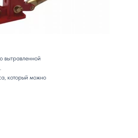
ью вытравленной
.
са, который можно