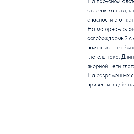
На парусном флот
отрезок каната, к
опасности этот ка
На моторном флоте
освобождаемый с 
помощью разъёмно
глаголь-гака
. Дли
якорной цепи глаг
На современных с
привести в действ