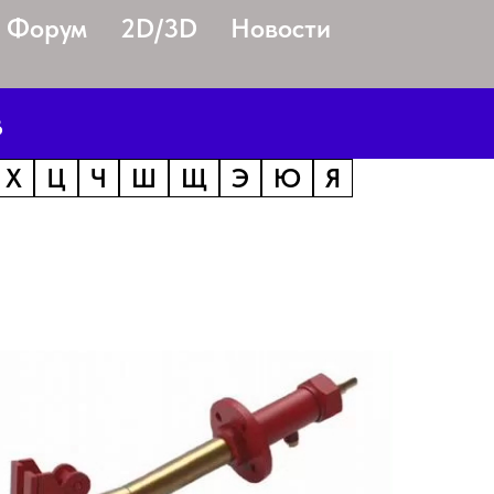
Форум
2D/3D
Новости
в
Х
Ц
Ч
Ш
Щ
Э
Ю
Я